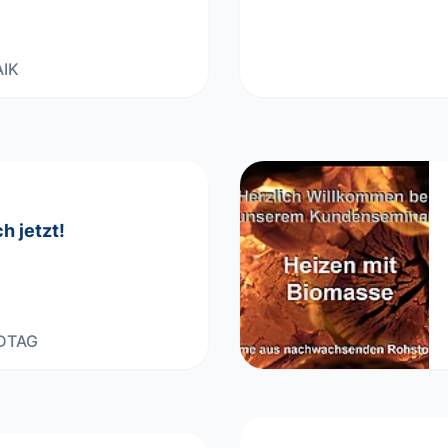
IK
h jetzt!
DTAG