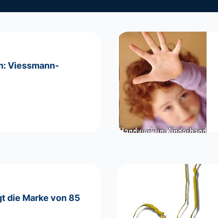
en: Viessmann-
gt die Marke von 85