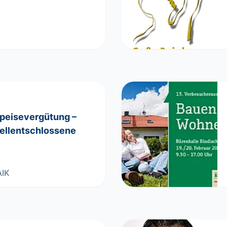
speisevergütung –
ellentschlossene
IK