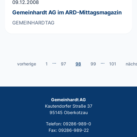
09.12.2008
Gemeinhardt AG im ARD-Mittagsmagazin
GEMEINHARDTAG
…
…
vorherige
1
97
98
99
101
näch
Gemeinhardt AG
Kautendorfer Straße 37
95145 Oberkotzau
Telefon: 09286-989-0
Fax: 09286-989-22