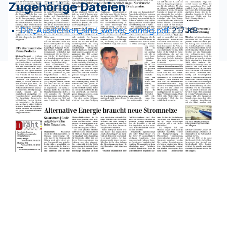
Zugehörige Dateien
Die_Aussichten_sind_weiter_sonnig.pdf
217 KB