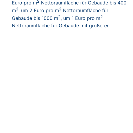
2
Euro pro m
Nettoraumfläche für Gebäude bis 400
2
2
m
, um 2 Euro pro m
Nettoraumfläche für
2
2
Gebäude bis 1000 m
, um 1 Euro pro m
Nettoraumfläche für Gebäude mit größerer
Nettoraumfläche.
Effizienzbonus und Emissionsminderungszuschlag
entfallen.
Zusätzlich zur Grundförderung können für
Wohngebäude
verschiedene Boni
beantragt werden:
• Der
Einkommensbonus
beträgt:
• 40 Prozent für selbstnutzende Eigentümer mit einem
Haushaltsjahreseinkommen bis 30.000 Euro
• 30 Prozent für Haushaltsjahreseinkommen bis
40.000 Euro
• 10 Prozent für Haushaltsjahreseinkommen bis