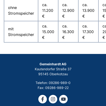
ca.
ca.
ca.
ca
ohne
11.200
12.900
13.900
1
Stromspeicher
€
€
€
€
ca.
ca.
ca.
ca
mit
15.000
16.300
17.300
2
Stromspeicher
€
€
€
€
Gemeinhardt AG
Kautendorfer Straße 37
95145 Oberkotzau
Telefon: 09286-989-0
Fax: 09286-989-22